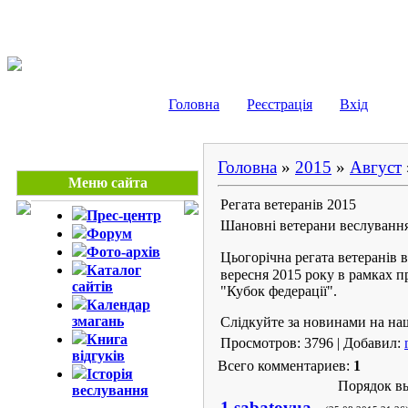
Клуб ветеранів веслув
Головна
Реєстрація
Вхід
Головна
»
2015
»
Август
Меню сайта
Регата ветеранів 2015
Прес-центр
Шановні ветерани веслуванн
Форум
Фото-архів
Цьогорічна регата ветеранів
Каталог
вересня 2015 року в рамках 
сайтів
"Кубок федерації".
Календар
змагань
Слідкуйте за новинами на на
Книга
Просмотров: 3796 | Добавил:
відгуків
Всего комментариев:
1
Історія
Порядок в
веслування
1
sabatovua