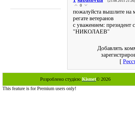
(25.08.2015 21:26
0
пожалуйста вышлите на м
регате ветеранов
с уважением: президент 
"НИКОЛАЕВ"
Добавлять ком
зарегистриро
[
Реєс
Розроблено студією
Kismet
© 2026
This feature is for Premium users only!